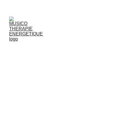
JjG
Vibrasons
MUSICOTHÉRAPIE     & 
SONOTHERAPIE  FREQUENTIELLE
1 000 Vidéos sur You
Tube