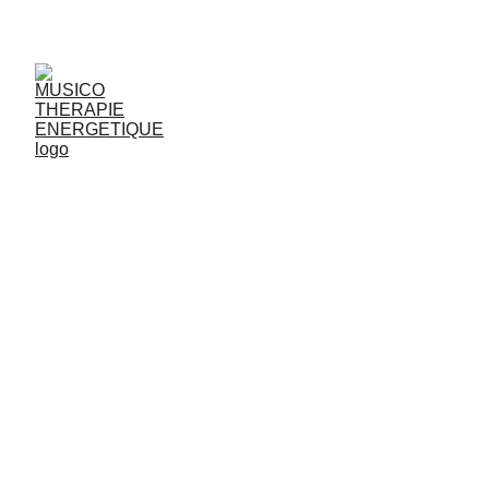
JjG
Vibrasons