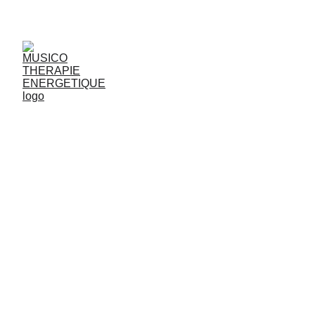
JjG
Vibrasons