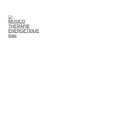
JjG
Vibrasons