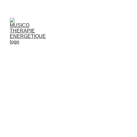
JjG
Vibrasons
M
usiques
& textes
S
pirituels