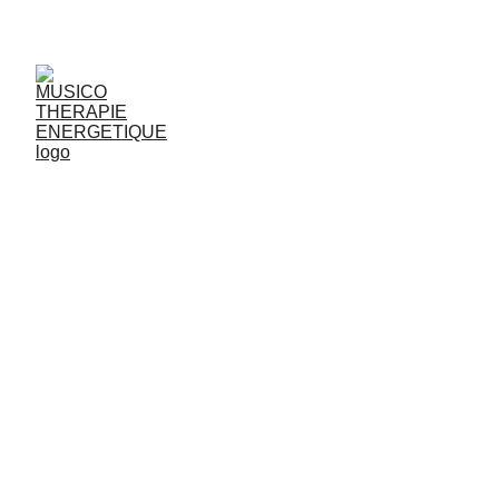
JjG
Vibrasons
LÂCHER 
PRISE