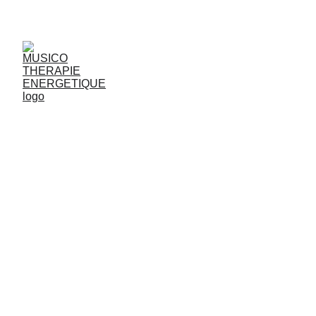
JjG
Vibrasons