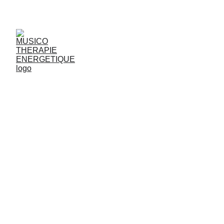
JjG
Vibrasons