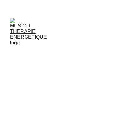
JjG
Vibrasons