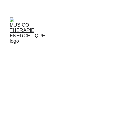
JjG
Vibrasons